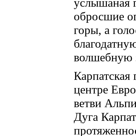
услышаная 
обросшие о
горы, а гол
благодатну
волшебную 
Карпатская 
центре Евро
ветви Альпи
Дуга Карпа
протяженнос