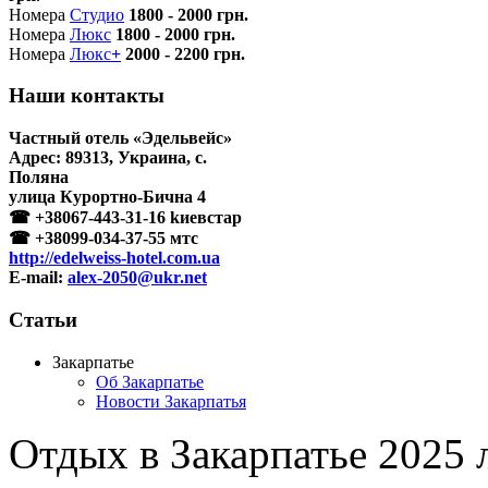
Номера
Студио
1800 - 2000 грн.
Номера
Люкс
1800 - 2000 грн.
Номера
Люкс
+
2000 - 2200 грн.
Наши контакты
Частный отель «Эдельвейс»
Адрес:
89313
,
Украина
, с.
Поляна
улица Курортно-Бична 4
☎
+38067-443-31-16
kиeвстар
☎
+38099-034-37-55
мтc
http://edelweiss-hotel.com.ua
E-mail:
alex-2050@ukr.net
Статьи
Закарпатье
Об Закарпатье
Новости Закарпатья
Отдых в Закарпатье 2025 