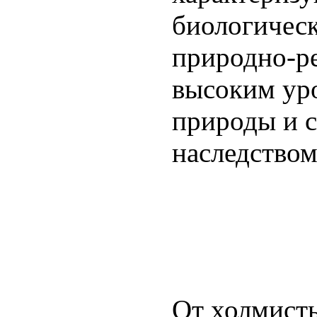
биологичес
природно-р
высоким ур
природы и 
наследством
От холмист