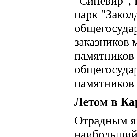
"Синевир",
парк "Закол
общегосудар
заказников 
памятников
общегосудар
памятников 
Летом в Ка
Отрадным яв
наибольший 