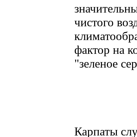
значительны
чистого во
климатообр
фактор на к
"зеленое се
Карпаты слу