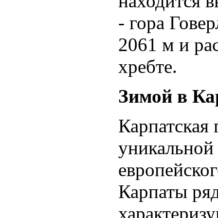
находится 
- гора Гове
2061 м и ра
хребте.
Зимой в Ка
Карпатская 
уникальной
европейског
Карпаты ря
характериз