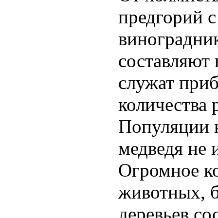
предгорий с
виноградни
составляют 
служат при
количества 
Популяции н
медведя не 
Огромное ко
животных, б
деревьев со