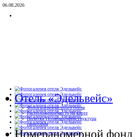
06.08.2026
Отель «Эдельвейс»
Фотогалерея
частного отеля
Расположение
место на карте
Визитка Поляны
инфраструктура
санатория
Номера
номерной фонд