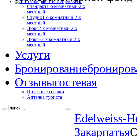
Стандарт
1-о комнатный 2-х
местный
Студио
1-о комнатный 2-х
местный
Люкс
2-х комнатный 2-х
местный
Люкс+
2-х комнатный 2-х
местный
Услуги
Бронирование
брониров
Отзывы
гостевая
Полезные ссылки
Аптечка туриста
Edelweiss-H
Закарпатья
О