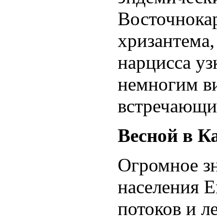
Восточнокар
хризантема,
нарцисса уз
немногим ви
встречающих
Весной в К
Огромное з
населения Е
потоков и л