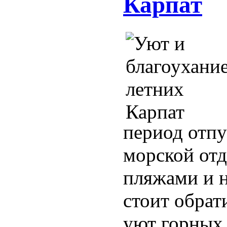
Карпат
период отпу
морской от
пляжами и 
стоит обрат
уют горных 