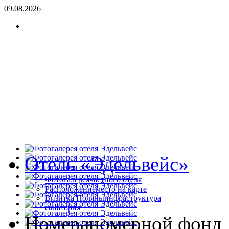
09.08.2026
Отель «Эдельвейс»
Фотогалерея
частного отеля
Расположение
место на карте
Визитка Поляны
инфраструктура
санатория
Номера
номерной фонд