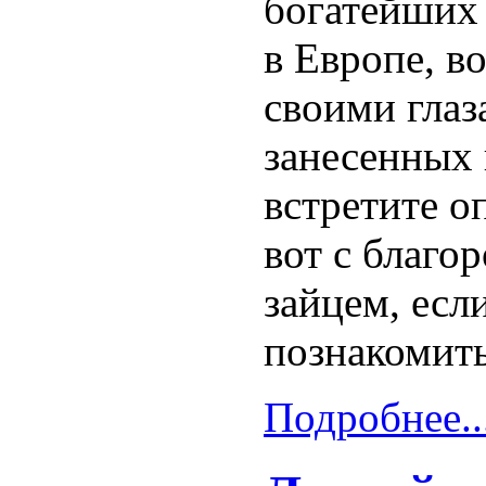
богатейших
в Европе, в
своими глаз
занесенных 
встретите о
вот с благо
зайцем, есл
познакомить
Подробнее..