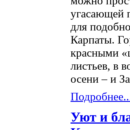
можно прост
угасающей п
для подобно
Карпаты. Г
красными «
листьев, в в
осени – и З
Подробнее..
Уют и бл