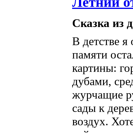
Летний о
Сказка из 
В детстве я 
памяти оста
картины: го
дубами, сре
журчащие ру
сады к дер
воздух. Хот