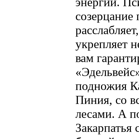
энергии. Пс
созерцание 
расслабляет,
укрепляет 
вам гаранти
«Эдельвейс»
подножия Ка
Пиния, со в
лесами. А п
Закарпатья 