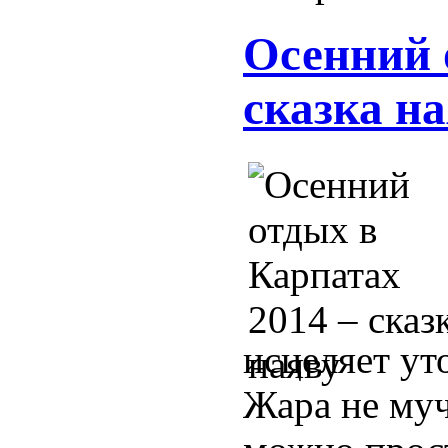
Осенний 
сказка н
исцеляет ут
Жара не муч