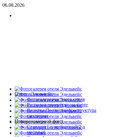
06.08.2026
Отель «Эдельвейс»
Фотогалерея
частного отеля
Расположение
место на карте
Визитка Поляны
инфраструктура
санатория
Номера
номерной фонд
Стандарт
1-о комнатный 2-х
местный