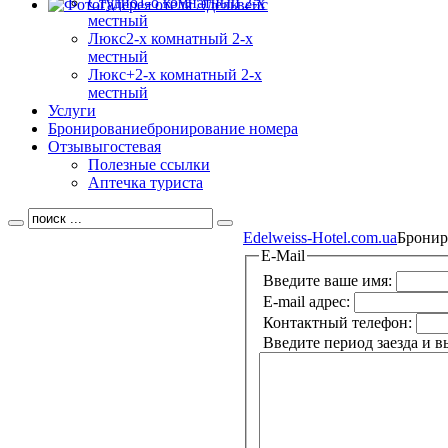
Студио
1-о комнатный 2-х
местный
Люкс
2-х комнатный 2-х
местный
Люкс+
2-х комнатный 2-х
местный
Услуги
Бронирование
бронирование номера
Отзывы
гостевая
Полезные ссылки
Аптечка туриста
Edelweiss-Hotel.com.ua
Бронир
E-Mail
Введите ваше имя:
E-mail адрес:
Контактный телефон:
Введите период заезда и в