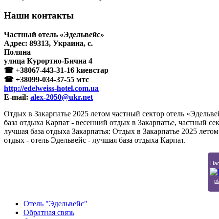
Наши контакты
Частный отель «Эдельвейс»
Адрес:
89313
,
Украина
, с.
Поляна
улица Курортно-Бична 4
☎
+38067-443-31-16
kиeвстар
☎
+38099-034-37-55
мтc
http://edelweiss-hotel.com.ua
E-mail:
alex-2050@ukr.net
Отдых в Закарпатье 2025 летом частный сектор отель «Эдельве
база отдыха Карпат - весенний отдых в Закарпатье, частный се
лучшая база отдыха Закарпатья: Отдых в Закарпатье 2025 лето
отдых - отель Эдельвейс - лучшая база отдыха Карпат.
Нас
pl
Отель "Эдельвейс"
Обратная связь