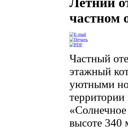
Летний о
частном 
Частный оте
этажный ко
уютными но
территории 
«Солнечное 
высоте 340 