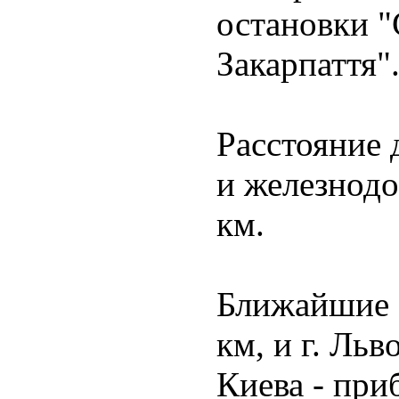
остановки 
Закарпаття"
Расстояние 
и железнодо
км.
Ближайшие а
км, и г. Льв
Киева - при