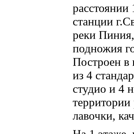
расстоянии 
станции г.С
реки Пиния,
подножия го
Построен в 
из 4 станда
студио и 4 
территории 
лавочки, кач
На 1 этаже,