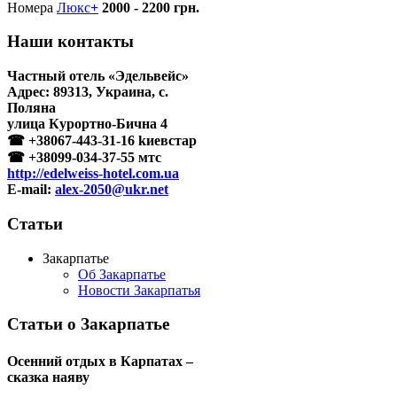
Номера
Люкс
+
2000 - 2200 грн.
Наши контакты
Частный отель «Эдельвейс»
Адрес:
89313
,
Украина
, с.
Поляна
улица Курортно-Бична 4
☎
+38067-443-31-16
kиeвстар
☎
+38099-034-37-55
мтc
http://edelweiss-hotel.com.ua
E-mail:
alex-2050@ukr.net
Статьи
Закарпатье
Об Закарпатье
Новости Закарпатья
Статьи о Закарпатье
Осенний отдых в Карпатах –
сказка наяву