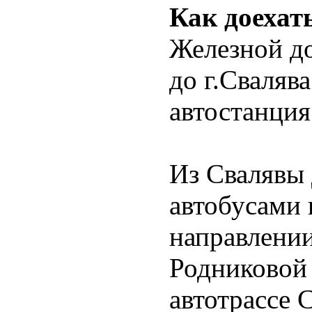
Как доехат
Железной д
до г.Сваляв
автостанция
Из Свалявы 
автобусами 
направлении
Родниковой
автотрассе 