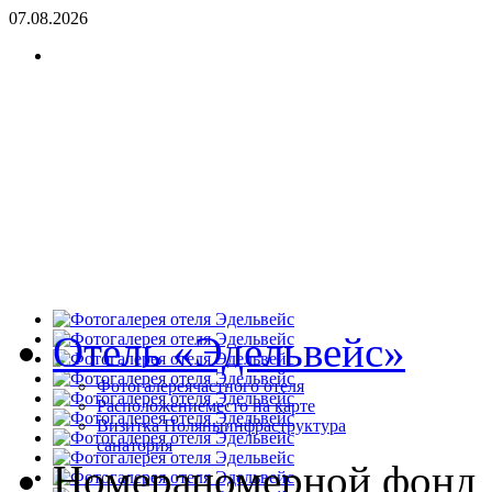
07.08.2026
Отель «Эдельвейс»
Фотогалерея
частного отеля
Расположение
место на карте
Визитка Поляны
инфраструктура
санатория
Номера
номерной фонд