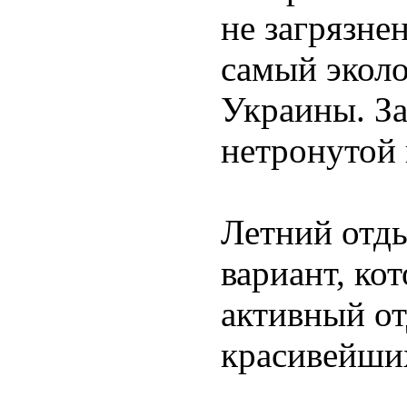
не загрязне
самый экол
Украины. За
нетронутой
Летний отды
вариант, ко
активный от
красивейши